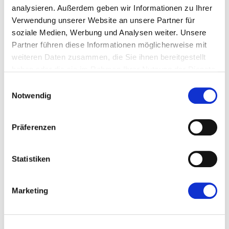
analysieren. Außerdem geben wir Informationen zu Ihrer
Verwendung unserer Website an unsere Partner für
soziale Medien, Werbung und Analysen weiter. Unsere
Partner führen diese Informationen möglicherweise mit
weiteren Daten zusammen, die Sie ihnen bereitgestellt
haben oder die sie im Rahmen Ihrer Nutzung der Dienste
gesammelt haben.
Einwilligungsauswahl
Notwendig
Präferenzen
Statistiken
Sämtliche ROMOLD Straßenabläufe sind für die
Verwendung von handelsüblichen Einlaufrosten und
Marketing
Schlammeimern ausgelegt