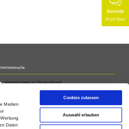
Romold
Profi Chat
Vertretersuche
Vertretungen in Deutschland
PLZ Suche für Deutschland
Vertretungen international
Cookies zulassen
le Medien
ir
Auswahl erlauben
, Werbung
ren Daten