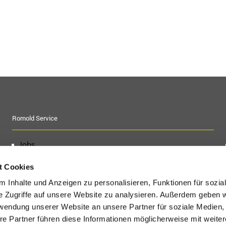
Romold Service
Jobs
Messe-Termine
t Cookies
Ausschreibungstexte
 Inhalte und Anzeigen zu personalisieren, Funktionen für sozia
Baufragen
e Zugriffe auf unsere Website zu analysieren. Außerdem geben w
Kontakt
rwendung unserer Website an unsere Partner für soziale Medien
Downloads / Unterlagen
re Partner führen diese Informationen möglicherweise mit weite