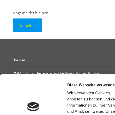
Angemeldet bleiben
Über uns
ROMOLD ist der europäische Marktführer für die
Herstellung von Kanal- und Kabelschächten aus
Diese Webseite verwende
Kunststoff. Kunststoffschächte werden in der Kanalisation
in den Bereichen Wasserver- und entsorgung,
Wir verwenden Cookies, um
Straßenentwässerung, Kanalsanierung,
anbieten zu können und di
Druckentwässerung sowie im Bereich der Elektro und
Informationen zu Ihrer Ve
Telekommunikation eingesetzt.
und Analysen weiter. Unse