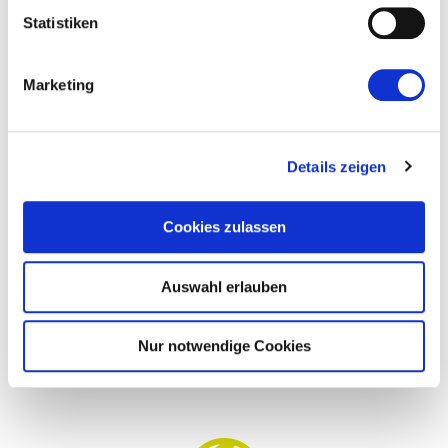
Sehen Sie hier unsere Vertretungen
Statistiken
in ganz Deutschland mit einem Klick
auf das entsprechende Bundesland
Marketing
Details zeigen
Cookies zulassen
MESSETERMINE
Auswahl erlauben
MESSEN UND VERANSTALTUNGEN
Nur notwendige Cookies
Hier geht es zum Messekalender