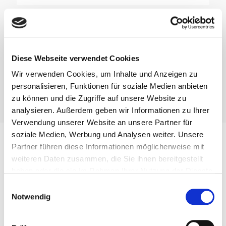
MASKOTTCHEN
Diese Webseite verwendet Cookies
Wir verwenden Cookies, um Inhalte und Anzeigen zu
personalisieren, Funktionen für soziale Medien anbieten
zu können und die Zugriffe auf unsere Website zu
analysieren. Außerdem geben wir Informationen zu Ihrer
Verwendung unserer Website an unsere Partner für
soziale Medien, Werbung und Analysen weiter. Unsere
Partner führen diese Informationen möglicherweise mit
ROMOLD GESCHICHTE
weiteren Daten zusammen, die Sie ihnen bereitgestellt
haben oder die sie im Rahmen Ihrer Nutzung der Dienste
gesammelt haben.
Einwilligungsauswahl
ROMOLD ist seit über 27 Jahren der Pionier im Bereich
Notwendig
von industriell gefertigten Kunststoffschächten. Viele
Innovationen, die heute Stand der Technik sind,