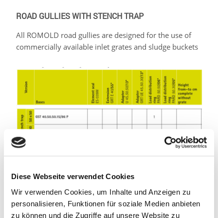
ROAD GULLIES WITH STENCH TRAP
All ROMOLD road gullies are designed for the use of
commercially available inlet grates and sludge buckets
*
Set prices on request * The numbers in italics
describe the attachment size of the drain (50 x 50 cm
Diese Webseite verwendet Cookies
or 50 x 30 cm), the last number after the slash
designates the height of the original individual part in
Wir verwenden Cookies, um Inhalte und Anzeigen zu
cm. Extensions can be shortened.
personalisieren, Funktionen für soziale Medien anbieten
zu können und die Zugriffe auf unsere Website zu