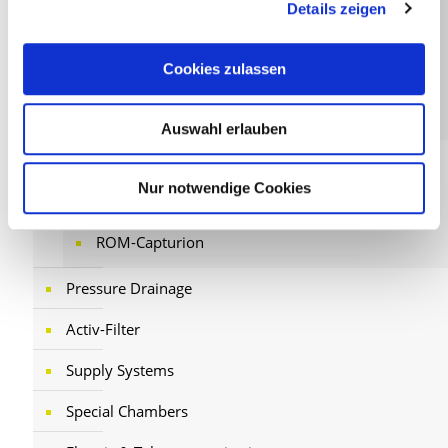
Details zeigen
For longitudinal drainage
Cookies zulassen
Wet sludge trap
Stench trap
Auswahl erlauben
Motorway Drainage
Nur notwendige Cookies
Accessories Road Gullies
ROM-Capturion
Pressure Drainage
Activ-Filter
Supply Systems
Special Chambers