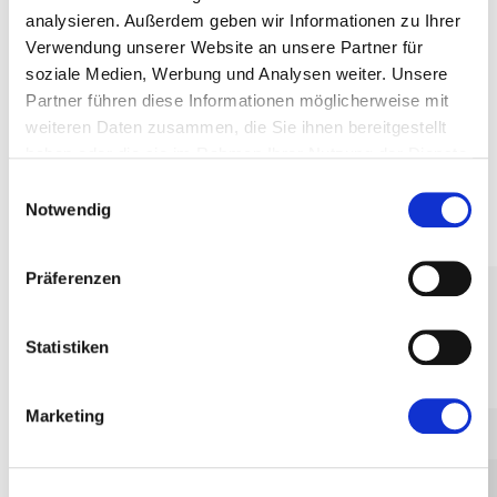
analysieren. Außerdem geben wir Informationen zu Ihrer
Verwendung unserer Website an unsere Partner für
ACCESSORIES
soziale Medien, Werbung und Analysen weiter. Unsere
Partner führen diese Informationen möglicherweise mit
weiteren Daten zusammen, die Sie ihnen bereitgestellt
haben oder die sie im Rahmen Ihrer Nutzung der Dienste
gesammelt haben.
Einwilligungsauswahl
Notwendig
PRODUCTS
Präferenzen
Discharge Systems
Renovation
Statistiken
Drainage Systems
Marketing
Road Gullies
Standard GR and GRI