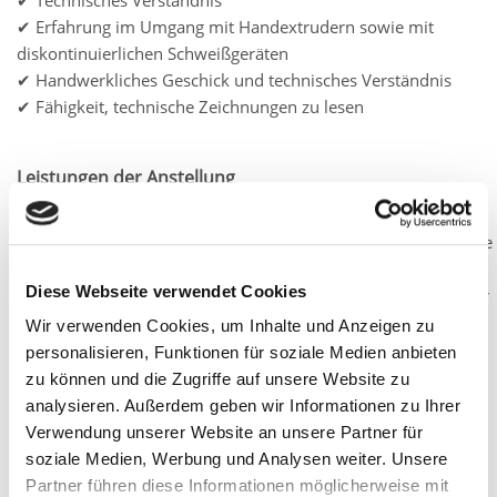
✔ Erfahrung im Umgang mit Handextrudern sowie mit
diskontinuierlichen Schweißgeräten
✔ Handwerkliches Geschick und technisches Verständnis
✔ Fähigkeit, technische Zeichnungen zu lesen
Leistungen der Anstellung
✔ 13 leistungsgerechte Gehälter und geregelte Arbeitszeiten
✔ Betriebsinterne Ausbildung – keine Kunststoffvorkenntnisse
notwendig
Diese Webseite verwendet Cookies
✔ Familiäre Arbeitsatmosphäre im 30 köpfigen Team im Alter
von 24-56
Wir verwenden Cookies, um Inhalte und Anzeigen zu
✔ Erste Lohnerhöhung nach 6 Monaten Probezeit
personalisieren, Funktionen für soziale Medien anbieten
✔ 40 Stunden Woche
zu können und die Zugriffe auf unsere Website zu
✔ 30 Tage planbarer Urlaub
analysieren. Außerdem geben wir Informationen zu Ihrer
✔ Vermögenswirksame Leistungen und betriebliche
Verwendung unserer Website an unsere Partner für
Altersvorsorge
soziale Medien, Werbung und Analysen weiter. Unsere
✔ Mit Zuschlag bezahlte Überstunden
Partner führen diese Informationen möglicherweise mit