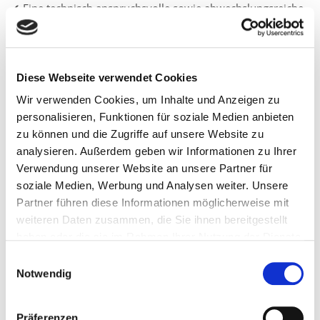
✔ Eine technisch anspruchsvolle sowie abwechslungsreiche
Ausbildung
✔ Bereitstellung der Arbeitskleidung und Sicherheitsschuhen
✔ Übertarifliche Ausbildungsvergütung
✔ 30 Tage Jahresurlaub
Diese Webseite verwendet Cookies
✔ Vertraglich geregelte Zahlung von Urlaubs- und
Wir verwenden Cookies, um Inhalte und Anzeigen zu
Weihnachtsgeld
personalisieren, Funktionen für soziale Medien anbieten
✔ 500 € Einstiegsprämie nach bestandener Probezeit
zu können und die Zugriffe auf unsere Website zu
✔ Hohe Übernahmechancen
analysieren. Außerdem geben wir Informationen zu Ihrer
Verwendung unserer Website an unsere Partner für
soziale Medien, Werbung und Analysen weiter. Unsere
Kontakte
Partner führen diese Informationen möglicherweise mit
ROMOLD GmbH
weiteren Daten zusammen, die Sie ihnen bereitgestellt
Im Untergrund 1
haben oder die sie im Rahmen Ihrer Nutzung der Dienste
83317 Teisendorf
gesammelt haben.
Einwilligungsauswahl
Herr Scholz
Notwendig
bewerbung@romold.de
Präferenzen