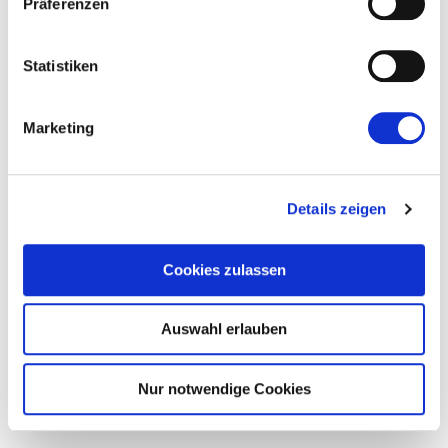
Präferenzen
54570
54574
54576
Statistiken
54578
54579
Marketing
54584
54585
54586
54587
Details zeigen
54589
54595
Cookies zulassen
54597
54608
54610
Auswahl erlauben
54611
54612
Nur notwendige Cookies
54614
54616
54617