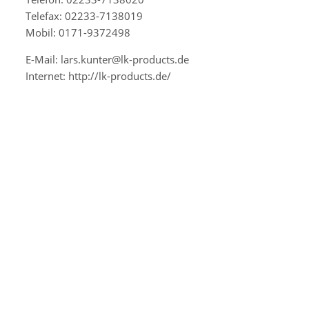
Telefax: 02233-7138019
Mobil: 0171-9372498
E-Mail: lars.kunter@lk-products.de
Internet: http://lk-products.de/
35037
35039
35041
35043
35066
35075
35080
35083
35085
35088