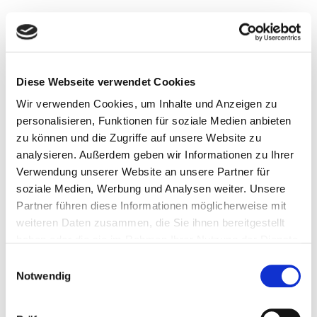
54497
54498
54516
54518
54523
Diese Webseite verwendet Cookies
54524
54526
Wir verwenden Cookies, um Inhalte und Anzeigen zu
54528
personalisieren, Funktionen für soziale Medien anbieten
54529
zu können und die Zugriffe auf unsere Website zu
54531
analysieren. Außerdem geben wir Informationen zu Ihrer
54533
Verwendung unserer Website an unsere Partner für
54534
soziale Medien, Werbung und Analysen weiter. Unsere
54536
Partner führen diese Informationen möglicherweise mit
54538
weiteren Daten zusammen, die Sie ihnen bereitgestellt
54539
haben oder die sie im Rahmen Ihrer Nutzung der Dienste
54550
gesammelt haben.
Einwilligungsauswahl
54552
Notwendig
54558
54568