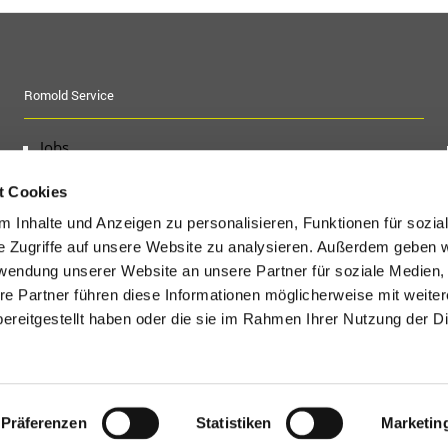
Romold Service
Jobs
Messe-Termine
t Cookies
Ausschreibungstexte
 Inhalte und Anzeigen zu personalisieren, Funktionen für sozia
Baufragen
e Zugriffe auf unsere Website zu analysieren. Außerdem geben w
Kontakt
rwendung unserer Website an unsere Partner für soziale Medien
Downloads / Unterlagen
re Partner führen diese Informationen möglicherweise mit weite
Login
ereitgestellt haben oder die sie im Rahmen Ihrer Nutzung der D
ei ROMOLD GmbH
Präferenzen
Statistiken
Marketin