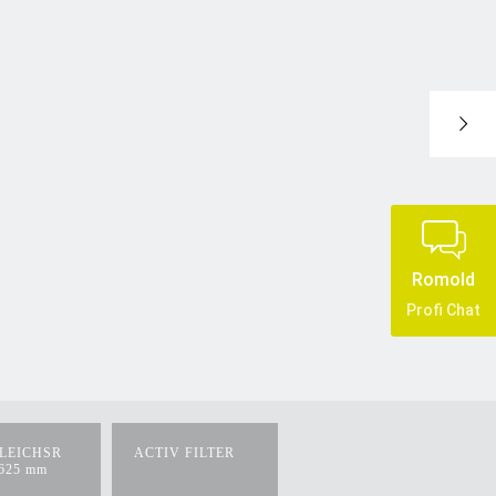
Romold
Profi Chat
LEICHSR
ACTIV FILTER
625 mm