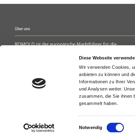
Über uns
ROMOLD ist der europäische Marktführer für die
Herstellung von Kanal- und Kabelschächten aus
Diese Webseite verwende
Kunststoff. Kunststoffschächte werden in der Kanalisation
in den Bereichen Wasserver- und entsorgung,
Wir verwenden Cookies, um
Straßenentwässerung, Kanalsanierung,
anbieten zu können und di
Druckentwässerung sowie im Bereich der Elektro und
Informationen zu Ihrer Ve
Telekommunikation eingesetzt.
und Analysen weiter. Unse
zusammen, die Sie ihnen b
gesammelt haben.
Einwilligungsauswahl
© 2021 ROMOLD GmbH |
Impressum
|
Datenschutz b
Notwendig