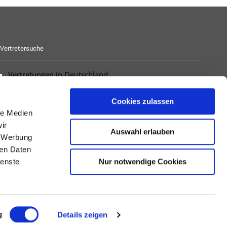
Vertretersuche
Vertretungen in Deutschland
PLZ Suche für Deutschland
Vertretungen international
Cookies zulassen
le Medien
ir
Auswahl erlauben
, Werbung
ren Daten
Nur notwendige Cookies
ienste
g
Details zeigen