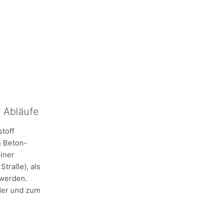
 Abläufe
toff
n Beton-
iner
traße), als
 werden.
der und zum